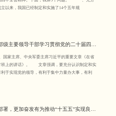
立以来，我国已经制定和实施了14个五年规
《求是》杂志发表习近平总书记重要文章《在省部级主要领导干部学习贯彻党的二十届四中全会精神专题研讨班上的讲话》
、国家主席、中央军委主席习近平的重要文章《在省
讨班上的讲话》。 文章强调，要充分认识制定和实
有利于实现党的领导，有利于集中力量办大事，有利
王晓晖：全面深刻准确领会和把握四中全会战略部署，更加奋发有为推动“十五五”实现良好开局