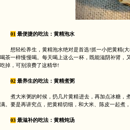
01
最便捷的吃法：黄精泡水
想轻松养生，黄精泡水绝对是首选!抓一小把黄精(大概1
喝茶一样慢慢喝。每天喝上这么一杯，既能滋阴补肾，又
吃掉，可别浪费了这精华!
02
最养生的吃法：黄精煮粥
煮大米粥的时候，扔几片黄精进去，再加点冰糖，煮出
满。要是再讲究点，把黄精切细，和大米、陈皮一起煮，
03
最滋补的吃法：黄精炖汤