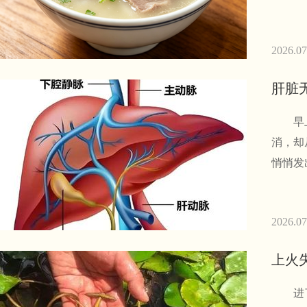
2026.07
肝脏
早上洗
消，却
悄悄发
2026.07
上火
进了伏