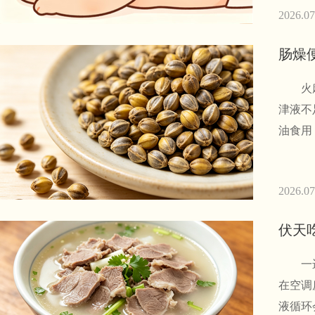
2026.07
肠燥
火麻仁
津液不
油食用
2026.07
伏天
一进三
在空调
液循环