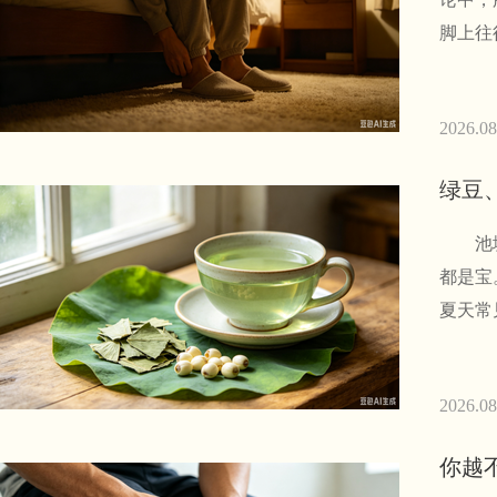
脚上往
2026.08
绿豆
池塘里
都是宝
夏天常
2026.08
你越