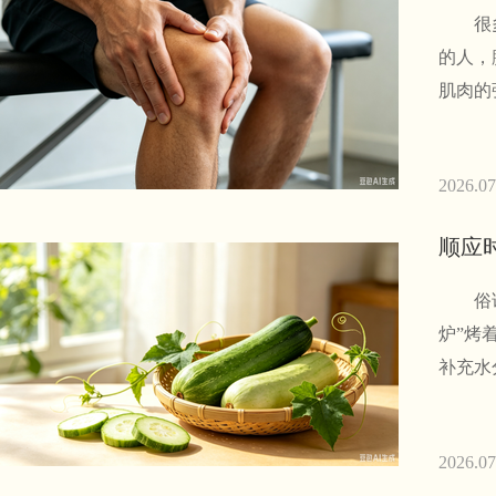
很多人
的人，
肌肉的
2026.07
顺应
俗话说
炉”烤
补充水
2026.07