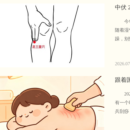
中伏 
今年三
随着湿
躁，别
2026.07
跟着
202
有一个
兵刮痧