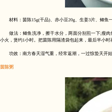
材料：茵陈15g(干品)、赤小豆20g、生姜3片、鲫鱼一条约
做法：鲫鱼洗净，擦干水分，两面分别煎一下;瘦肉焯
小火，煲约1小时。把茵陈用隔渣袋包起来，最后半小时
功效：南方春天湿气重，经常返潮，一过惊蛰天开始
茵陈粥