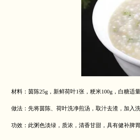
材料：茵陈25g，新鲜荷叶1张，粳米100g，白糖适
做法：先将茵陈、荷叶洗净煎汤，取汁去渣，加入洗
功效：此粥色淡绿，质浓，清香甘甜，具有健补脾胃、