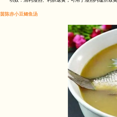
功效：清利湿热、利胆退黄，可用于湿热内蕴所致黄
茵陈赤小豆鲫鱼汤