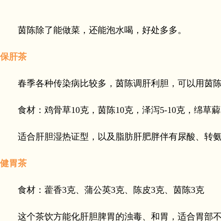
茵陈除了能做菜，还能泡水喝，好处多多。
保肝茶
春季各种传染病比较多，茵陈调肝利胆，可以用茵陈2
食材：鸡骨草10克，茵陈10克，泽泻5-10克，绵草薢3
适合肝胆湿热证型，以及脂肪肝肥胖伴有尿酸、转氨
健胃茶
食材：藿香3克、蒲公英3克、陈皮3克、茵陈3克
这个茶饮方能化肝胆脾胃的浊毒、和胃，适合胃部不