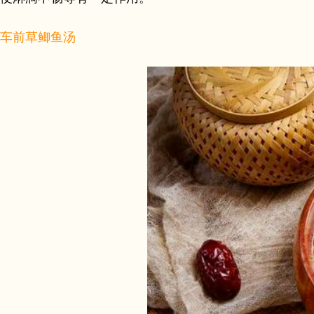
车前草鲫鱼汤