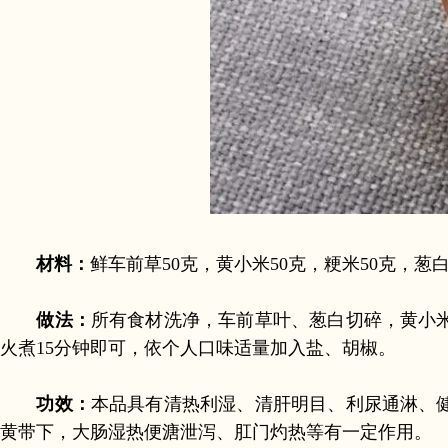
材料：
鲜车前草50克，黄小米50克，粳米50克，葱
做法：
所有食材洗净，车前草叶、葱白切碎，黄小
火煮15分钟即可，依个人口味适量加入盐、胡椒。
功效：
本品具有清热利湿、清肝明目、利尿通淋、
黄带下，大肠湿热便溏泄泻、肛门灼热等有一定作用。