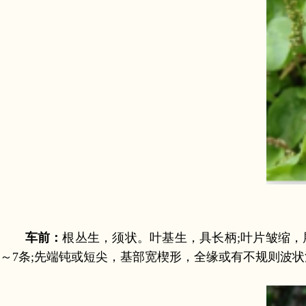
车前：
根丛生，须状。叶基生，具长柄;叶片皱缩，展
～7条;先端钝或短尖，基部宽楔形，全缘或有不规则波