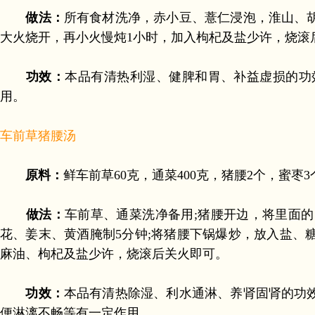
做法：
所有食材洗净，赤小豆、薏仁浸泡，淮山、
大火烧开，再小火慢炖1小时，加入枸杞及盐少许，烧滚
功效：
本品有清热利湿、健脾和胃、补益虚损的功
用。
车前草猪腰汤
原料：
鲜车前草60克，通菜400克，猪腰2个，蜜枣
做法：
车前草、通菜洗净备用;猪腰开边，将里面
花、姜末、黄酒腌制5分钟;将猪腰下锅爆炒，放入盐、
麻油、枸杞及盐少许，烧滚后关火即可。
功效：
本品有清热除湿、利水通淋、养肾固肾的功
便淋漓不畅等有一定作用。