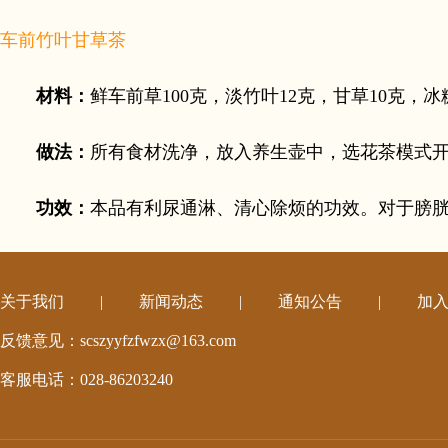
车前竹叶甘草茶
材料：
鲜车前草100克，淡竹叶12克，甘草10克，
做法：
所有食材洗净，放入养生壶中，选花茶模式
功效：
本品有利尿通淋、清心除烦的功效。对于膀
关于我们
|
新闻动态
|
通知公告
|
加
反馈意见：scszyyfzfwzx@163.com
客服电话：028-86203240