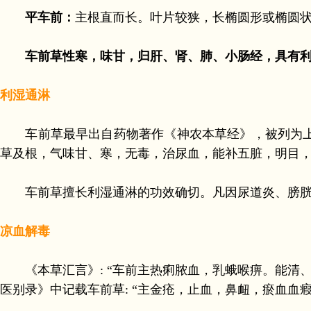
平车前：
主根直而长。叶片较狭，长椭圆形或椭圆状披针
车前草性寒，味甘，归肝、肾、肺、小肠经，具有
利湿通淋
车前草最早出自药物著作《神农本草经》，被列为上品，
草及根，气味甘、寒，无毒，治尿血，能补五脏，明目，
车前草擅长利湿通淋的功效确切。凡因尿道炎、膀胱炎
凉血解毒
《本草汇言》: “车前主热痢脓血，乳蛾喉痹。能清、
医别录》中记载车前草: “主金疮，止血，鼻衄，瘀血血