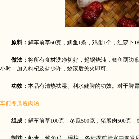
原料：
鲜车前草60克，鲫鱼1条，鸡蛋1个，红萝卜1
做法：
将所有食材洗净切好，起锅烧油，鲫鱼两边
小时，加入枸杞及盐少许，烧滚后关火即可。
功效：
本品有清热祛湿、利水健脾的功效。对于脾
车前冬瓜瘦肉汤
组成：
鲜车前草100克，冬瓜500克，猪展肉500克，
制法：
虾米、鲍鱼仔、瑶柱、冬菇提前清水中泡发