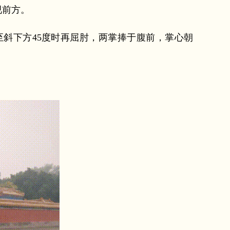
视前方。
斜下方45度时再屈肘，两掌捧于腹前，掌心朝