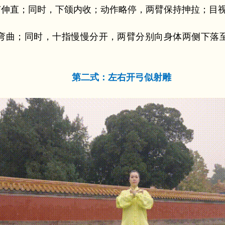
节伸直；同时，下颌内收；动作略停，两臂保持抻拉；目
弯曲；同时，十指慢慢分开，两臂分别向身体两侧下落至
第二式：左右开弓似射雕