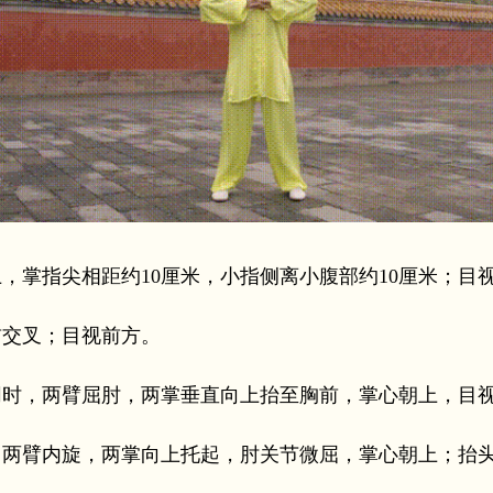
，掌指尖相距约10厘米，小指侧离小腹部约10厘米；目
前交叉；目视前方。
同时，两臂屈肘，两掌垂直向上抬至胸前，掌心朝上，目
，两臂内旋，两掌向上托起，肘关节微屈，掌心朝上；抬