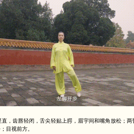
竖直，齿唇轻闭，舌尖轻贴上腭，眉宇间和嘴角放松；两
松；目视前方。