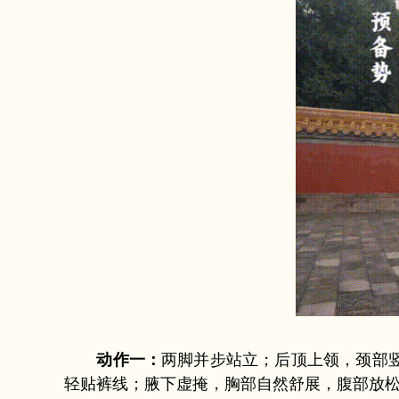
动作一：
两脚并步站立；后顶上领，颈部
轻贴裤线；腋下虚掩，胸部自然舒展，腹部放