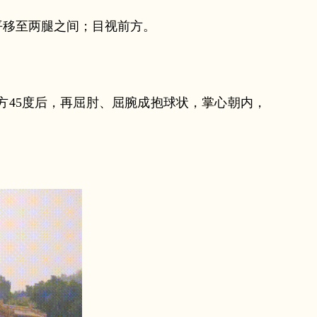
平移至两腿之间；目视前方。
方45度后，再屈肘、屈腕成抱球状，掌心朝内，