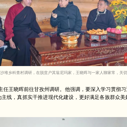
龙县沙堆乡科查村调研，在脱贫户其翁尼玛家，王晓晖与一家人聊家常，关
会主任王晓晖前往甘孜州调研。他强调，要深入学习贯彻习
为主线，真抓实干推进现代化建设，更好满足各族群众美