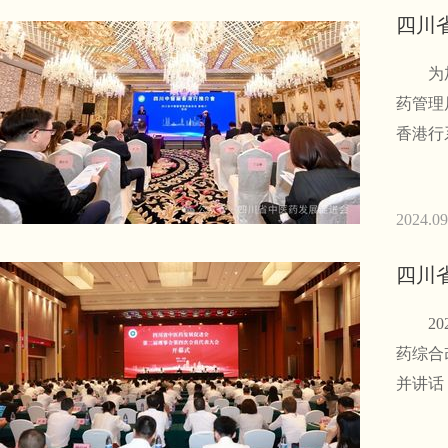
四川
为加强
药管理
香港行
2024.09
四川
202
药综合
并讲话