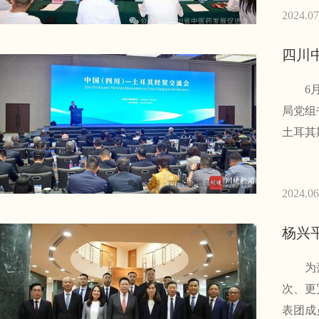
2024.07
四川
6月2
局党组
土耳其
2024.06
杨兴
为落实
次、更
表团成