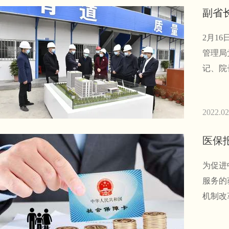
副省
2月1
管理局
记、院
2022.02
医保
为促进
服务的
机制改