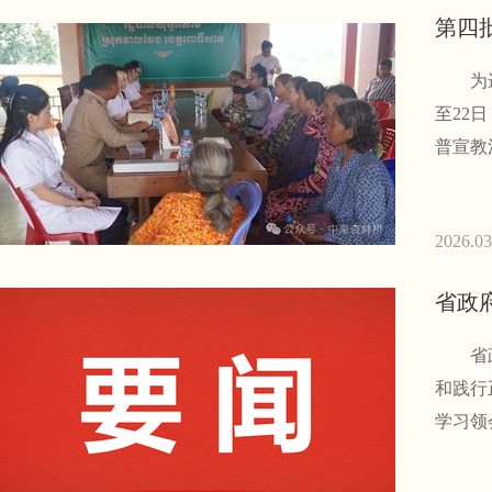
第四
为进一
至22
普宣教
2026.03
省政
和践行
学习领