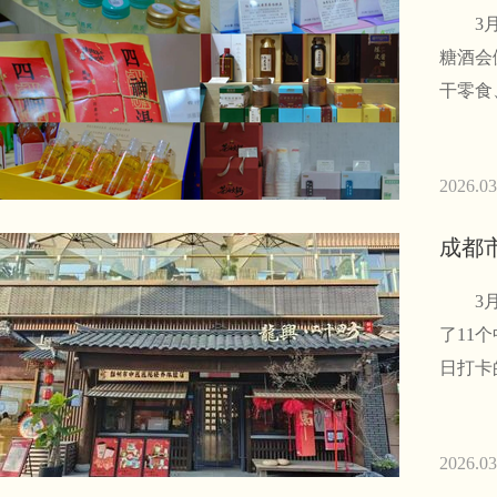
3月2
糖酒会
干零食
2026.03
成都
3月，
了11
日打卡
2026.03