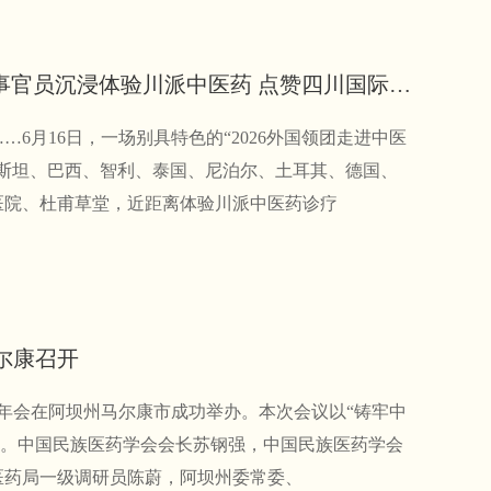
“四川是外国人体验中医的绝佳之地”——多国领事官员沉浸体验川派中医药 点赞四川国际化医疗服务
月16日，一场别具特色的“2026外国领团走进中医
斯坦、巴西、智利、泰国、尼泊尔、土耳其、德国、
医院、杜甫草堂，近距离体验川派中医药诊疗
尔康召开
术年会在阿坝州马尔康市成功举办。本次会议以“铸牢中
题。中国民族医药学会会长苏钢强，中国民族医药学会
医药局一级调研员陈蔚，阿坝州委常委、