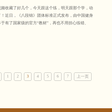
频收藏了好几个，今天跟这个练，明天跟那个学，动
！近日，《八段锦》团体标准正式发布，由中国健身
于有了国家级的官方“教材”，再也不用担心练错、
1
2
3
4
5
6
7
上一页